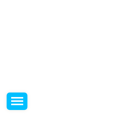
SLOTS
TOGEL
Live Casino
E-GAMES
Promosi