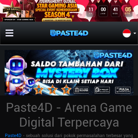
05
11
00
41
DTK
HR
JAM
MEN
Paste4D - Arena Game
Digital Terpercaya
Paste4D
- sebuah solusi dari pokok permasalahan terbesar yang