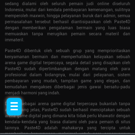
sedang dialami oleh seluruh pemain judi online diseluruh
Indonesia, mulai dari kendala pembayaran kemenangan, sulitnya
memperoleh maxwin, hingga pelayanan buruk dari admin, semua
permasalahan tersebut berhasil diantisipasikan oleh Paste4D
dengan memberikan pengalaman bermain yang luas biasa
memuaskan tanpa merugikan pemain secara materil dan
immateril.
Paste4D dibentuk oleh sebuah grup yang memprioritaskan
kenyamanan bermain dan memperhatikan kelayakan sebuah
arena game digital terpercaya, segala detail yang disajikan oleh
Paste4D sudah dipertimbangkan dengan matang oleh para
profesional dalam bidangnya, mulai dari pelayanan, sistem
pembayaran yang mudah, tampilan game yang elegan, dan
kemudahan mengakses diberbagai jenis gawai bersatu-padu
menjadi harmoni yang indah.
Dikenal sebagai arena game digital terpercaya bukanlah tanpa
alasan yang jelas, Paste4D sudah berhasil menciptakan sebuah
arena game digital yang dimana kita tidak perlu khawatir dengan
kendala-kendala yang biasa dialami oleh para pemain di situs
lainnya. Paste4D adalah mahakarya yang tercipta untuk
memberikan kenyamanan maksimal untuk para penggunanya